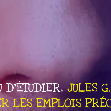
U D’ÉTUDIER,
MARIANN
SER SON TEMPS À C